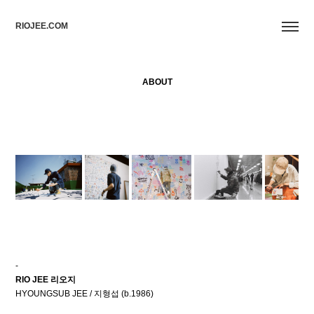
RIOJEE.COM
ABOUT
-
RIO JEE 리오지
HYOUNGSUB JEE / 지형섭 (b.1986)