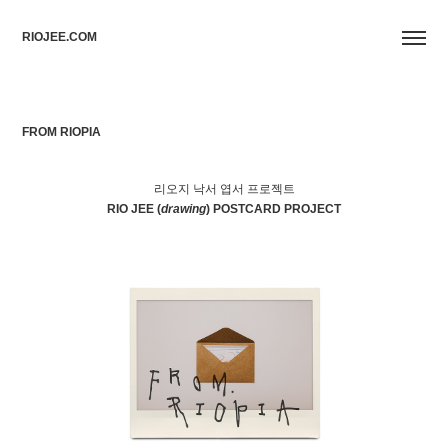
RIOJEE.COM
FROM RIOPIA
리오지 낙서 엽서 프로젝트
RIO JEE (
drawing
) POSTCARD PROJECT