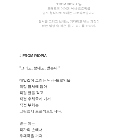
“FROM RIOPIA”는
오래도록 이어온 낙서-드로잉을
엽서 형식으로 보내는 프로젝트입니다.
엽서를 그리고 보내는, 기다리고 받는 과정이
바쁜 일상 속 작은 ‘틈’이 되기를 바라며.
# FROM RIOPIA
"그리고, 보내고, 받는다."
매일같이 그리는 낙서-드로잉을
직접 엽서에 담아
직접 글을 적고
직접 우체국에 가서
직접 부치는
그림엽서 프로젝트입니다.
받는 이는
작가의 손에서
우체국을 거쳐